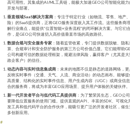
高可用性。其集成的AI/ML工具链，能极大加速GEO公司智能化能力
开发与部署。
垂直领域SaaS解决方案商
：专注于特定行业（如物流、零售、地产
险）的SaaS提供商，正将GEO服务深度嵌入其工作流。这些服务商
解行业痛点，能提供“位置智能+业务流程”的闭环解决方案。与它们
作，是GEO公司快速切入高价值垂直市场的高效路径。
数据合规与安全服务专家
：随着监管收紧，专门提供数据脱敏、隐私
算、合规审计和安全防护服务的第三方公司价值凸显。它们能帮助G
公司构建可信的数据处理框架，规避法律风险，赢得客户（尤其是大
政企客户）的信任。
动态内容与实时信息集成商
：未来的地图不仅是静态的道路网络，更
反映实时事件（交通、天气、人流、商业活动）的动态画布。能够提
高质量、结构化的实时事件信息、用户生成内容（UGC）或商业信
合的服务商，将成为丰富GEO应用场景、提升用户体验的关键伙伴。
新一代开发者平台与低代码工具提供商
：为了繁荣其生态，GEO公
要降低位置服务的使用门槛。提供直观的API、丰富的SDK、可视化
发工具和低代码平台的合作伙伴，能吸引更广泛的开发者社区，催生
多创新应用。
##