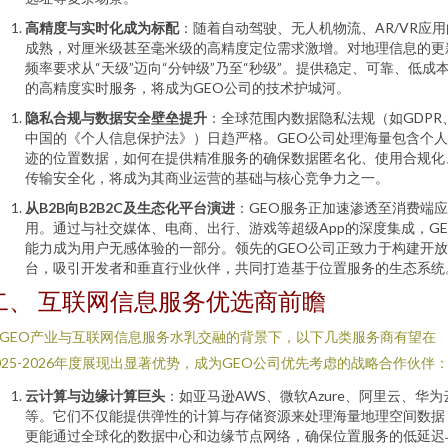
高精度与实时化成为标配
：随着自动驾驶、无人机物流、AR/VR应用
成熟，对厘米级甚至毫米级的高精度定位需求激增。对地理信息的更
频率要求从“天级”迈向“分钟级”乃至“秒级”。提供稳定、可靠、低成
的高精度实时服务，将成为GEO公司的技术护城河。
隐私合规与数据安全壁垒提升
：全球范围内数据隐私法规（如GDPR
中国的《个人信息保护法》）日趋严格。GEO公司处理海量包含个
迹的位置数据，如何在提供精准服务的确保数据匿名化、使用合规化
传输安全化，将成为其商业运营的基础与核心竞争力之一。
从B2B向B2B2C及生态化平台演进
：GEO服务正加速渗透至消费端应
用。通过与社交媒体、电商、出行、游戏等超级App的深度集成，GE
能力成为用户无感体验的一部分。领先的GEO公司正致力于构建开
台，吸引开发者和垂直行业伙伴，共同打造基于位置服务的生态系统
二、 互联网信息服务优选商前瞻
GEO产业与互联网信息服务水乳交融的背景下，以下几类服务商有望在
025-2026年度展现出显著优势，成为GEO公司优先考虑的战略合作伙伴
云计算与边缘计算巨头
：如亚马逊AWS、微软Azure、阿里云、华为
等。它们不仅能提供弹性的计算与存储资源来处理海量地理空间数据
更能通过全球化的数据中心和边缘节点网络，确保位置服务的低延迟