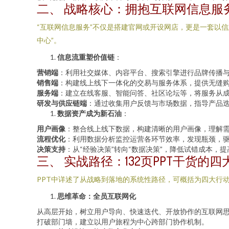
二、 战略核心：拥抱互联网信息服
“互联网信息服务”不仅是搭建官网或开设网店，更是一套以信
中心”。
信息流重塑价值链
：
营销端
：利用社交媒体、内容平台、搜索引擎进行品牌传播
销售端
：构建线上线下一体化的交易与服务体系，提供无缝
服务端
：建立在线客服、智能问答、社区论坛等，将服务从
研发与供应链端
：通过收集用户反馈与市场数据，指导产品迭
数据资产成为新石油
：
用户画像
：整合线上线下数据，构建清晰的用户画像，理解
流程优化
：利用数据分析监控运营各环节效率，发现瓶颈，
决策支持
：从“经验决策”转向“数据决策”，降低试错成本，
三、 实战路径：132页PPT干货的
PPT中详述了从战略到落地的系统性路径，可概括为四大行
思维革命：全员互联网化
从高层开始，树立用户导向、快速迭代、开放协作的互联网
打破部门墙，建立以用户旅程为中心跨部门协作机制。