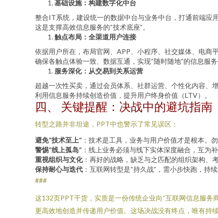
基础设施：构建数字化中台
整合IT系统，建设统一的数据中台与业务中台，打通前端应
这是支撑高效信息服务的“技术底座”。
触点布局：全渠道用户连接
依据用户所在，布局官网、APP、小程序、社交媒体、电商
确保各触点体验一致、数据互通，实现“随时随地”的信息服
服务深化：从交易到关系运营
超越一次性买卖，通过会员体系、社群运营、个性化内容、
利用信息服务持续创造价值，提升用户终身价值（LTV）。
四、 关键提醒：决战中的避坑指南
转型之路并非坦途，PPT中也警示了常见误区：
避免“技术至上”
：技术是工具，业务与用户价值才是根本。勿
警惕“线上孤岛”
：线上业务必须与线下实体深度融合，互为补
重视组织与文化
：再好的战略，缺乏与之匹配的组织架构、
保持耐心与迭代
：互联网转型是“持久战”，需小步快跑，持
###
这132页PPT干货，实质是一份传统企业向“互联网信息
更高效地创造并传递用户价值。这场决战没有终点，唯有持