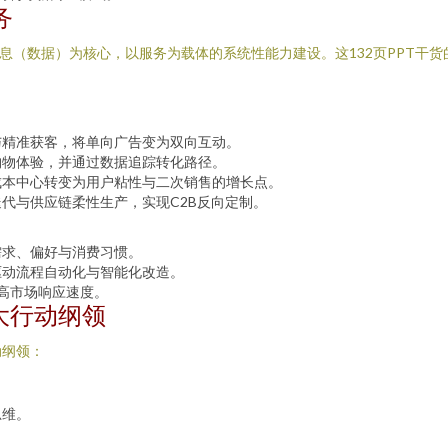
务
息（数据）为核心，以服务为载体的系统性能力建设。这132页PPT干货的
与精准获客，将单向广告变为双向互动。
购物体验，并通过数据追踪转化路径。
成本中心转变为用户粘性与二次销售的增长点。
代与供应链柔性生产，实现C2B反向定制。
需求、偏好与消费习惯。
驱动流程自动化与智能化改造。
提高市场响应速度。
四大行动纲领
动纲领：
思维。