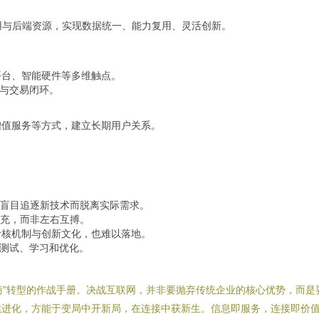
用与后端资源，实现数据统一、能力复用、灵活创新。
平台、智能硬件等多维触点。
务与交易闭环。
增值服务等方式，建立长期用户关系。
盲目追逐新技术而脱离实际需求。
充，而非左右互搏。
考核机制与创新文化，也难以落地。
续测试、学习和优化。
服务商”转型的作战手册。决战互联网，并非要抛弃传统企业的核心优势，而
续进化，方能于变局中开新局，在连接中获新生。信息即服务，连接即价