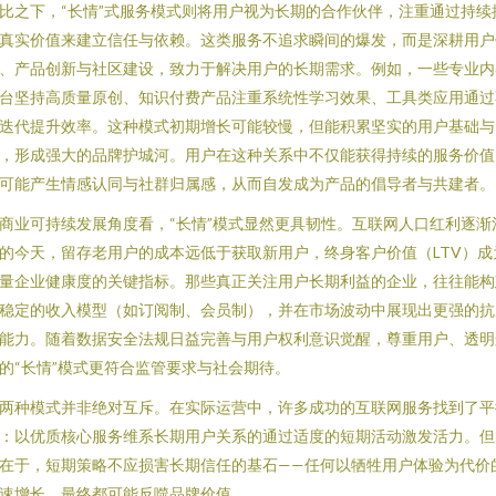
比之下，“长情”式服务模式则将用户视为长期的合作伙伴，注重通过持续
真实价值来建立信任与依赖。这类服务不追求瞬间的爆发，而是深耕用户
、产品创新与社区建设，致力于解决用户的长期需求。例如，一些专业内
台坚持高质量原创、知识付费产品注重系统性学习效果、工具类应用通过
迭代提升效率。这种模式初期增长可能较慢，但能积累坚实的用户基础与
，形成强大的品牌护城河。用户在这种关系中不仅能获得持续的服务价值
可能产生情感认同与社群归属感，从而自发成为产品的倡导者与共建者。
商业可持续发展角度看，“长情”模式显然更具韧性。互联网人口红利逐渐
的今天，留存老用户的成本远低于获取新用户，终身客户价值（LTV）成
量企业健康度的关键指标。那些真正关注用户长期利益的企业，往往能构
稳定的收入模型（如订阅制、会员制），并在市场波动中展现出更强的抗
能力。随着数据安全法规日益完善与用户权利意识觉醒，尊重用户、透明
的“长情”模式更符合监管要求与社会期待。
两种模式并非绝对互斥。在实际运营中，许多成功的互联网服务找到了平
：以优质核心服务维系长期用户关系的通过适度的短期活动激发活力。但
在于，短期策略不应损害长期信任的基石——任何以牺牲用户体验为代价
速增长，最终都可能反噬品牌价值。