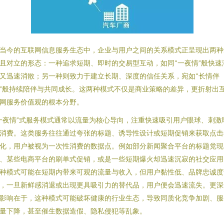
当今的互联网信息服务生态中，企业与用户之间的关系模式正呈现出两种
且对立的形态：一种追求短期、即时的交易型互动，如同“一夜情”般快速
又迅速消散；另一种则致力于建立长期、深度的信任关系，宛如“长情伴
”般持续陪伴与共同成长。这两种模式不仅是商业策略的差异，更折射出
网服务价值观的根本分野。
一夜情”式服务模式通常以流量为核心导向，注重快速吸引用户眼球、刺激
消费。这类服务往往通过夸张的标题、诱导性设计或短期促销来获取点击
化，用户被视为一次性消费的数据点。例如部分新闻聚合平台的标题党现
、某些电商平台的刷单式促销，或是一些短期爆火却迅速沉寂的社交应用
种模式可能在短期内带来可观的流量与收入，但用户黏性低、品牌忠诚度
，一旦新鲜感消退或出现更具吸引力的替代品，用户便会迅速流失。更深
影响在于，这种模式可能破坏健康的行业生态，导致同质化竞争加剧、服
量下降，甚至催生数据造假、隐私侵犯等乱象。