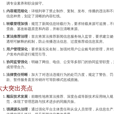
调专业素养和职业操守。
内容规范细化
：详细列举了禁止制作、复制、发布、传播的违法和不
信息种类，划定了清晰的内容红线。
转载管理加强
：规范了新闻信息转载行为，要求转载来源可追溯，不
歪曲、篡改标题原意和内容，并标注清晰来源。
算法推荐治理
：首次将算法推荐新闻信息服务纳入监管，要求建立健
透明可解释的机制，防止传播违法信息、过度推荐或信息茧房。
用户管理深化
：要求落实实名制，加强对用户公众账号的管理，并对
户发布内容进行规范引导。
协同监管强化
：明确了网信、电信、公安等多部门的协同监管职责，
成管理合力。
法律责任明晰
：加大了对违法违规行为的处罚力度，规定了警告、罚
款、暂停服务直至吊销许可等阶梯式惩戒措施。
六大突出亮点
顺应技术发展
：前瞻性地将算法推荐、深度合成等新技术应用纳入规
范，体现了管理思路与技术进步的同频共振。
强调源头治理
：通过强化平台主体责任和从业人员管理，从信息生产